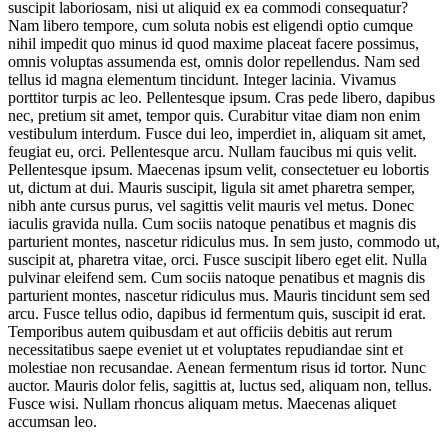
suscipit laboriosam, nisi ut aliquid ex ea commodi consequatur?
Nam libero tempore, cum soluta nobis est eligendi optio cumque
nihil impedit quo minus id quod maxime placeat facere possimus,
omnis voluptas assumenda est, omnis dolor repellendus. Nam sed
tellus id magna elementum tincidunt. Integer lacinia. Vivamus
porttitor turpis ac leo. Pellentesque ipsum. Cras pede libero, dapibus
nec, pretium sit amet, tempor quis. Curabitur vitae diam non enim
vestibulum interdum. Fusce dui leo, imperdiet in, aliquam sit amet,
feugiat eu, orci. Pellentesque arcu. Nullam faucibus mi quis velit.
Pellentesque ipsum. Maecenas ipsum velit, consectetuer eu lobortis
ut, dictum at dui. Mauris suscipit, ligula sit amet pharetra semper,
nibh ante cursus purus, vel sagittis velit mauris vel metus. Donec
iaculis gravida nulla. Cum sociis natoque penatibus et magnis dis
parturient montes, nascetur ridiculus mus. In sem justo, commodo ut,
suscipit at, pharetra vitae, orci. Fusce suscipit libero eget elit. Nulla
pulvinar eleifend sem. Cum sociis natoque penatibus et magnis dis
parturient montes, nascetur ridiculus mus. Mauris tincidunt sem sed
arcu. Fusce tellus odio, dapibus id fermentum quis, suscipit id erat.
Temporibus autem quibusdam et aut officiis debitis aut rerum
necessitatibus saepe eveniet ut et voluptates repudiandae sint et
molestiae non recusandae. Aenean fermentum risus id tortor. Nunc
auctor. Mauris dolor felis, sagittis at, luctus sed, aliquam non, tellus.
Fusce wisi. Nullam rhoncus aliquam metus. Maecenas aliquet
accumsan leo.