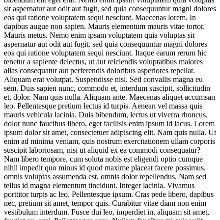
sit aspernatur aut odit aut fugit, sed quia consequuntur magni dolores
eos qui ratione voluptatem sequi nesciunt. Maecenas lorem. In
dapibus augue non sapien. Mauris elementum mauris vitae tortor.
Mauris metus. Nemo enim ipsam voluptatem quia voluptas sit
aspernatur aut odit aut fugit, sed quia consequuntur magni dolores
eos qui ratione voluptatem sequi nesciunt. Itaque earum rerum hic
tenetur a sapiente delectus, ut aut reiciendis voluptatibus maiores
alias consequatur aut perferendis doloribus asperiores repellat.
Aliquam erat volutpat. Suspendisse nisl. Sed convallis magna eu
sem. Duis sapien nunc, commodo et, interdum suscipit, sollicitudin
et, dolor. Nam quis nulla. Aliquam ante. Maecenas aliquet accumsan
leo. Pellentesque pretium lectus id turpis. Aenean vel massa quis
mauris vehicula lacinia. Duis bibendum, lectus ut viverra rhoncus,
dolor nunc faucibus libero, eget facilisis enim ipsum id lacus. Lorem
ipsum dolor sit amet, consectetuer adipiscing elit. Nam quis nulla. Ut
enim ad minima veniam, quis nostrum exercitationem ullam corporis
suscipit laboriosam, nisi ut aliquid ex ea commodi consequatur?
Nam libero tempore, cum soluta nobis est eligendi optio cumque
nihil impedit quo minus id quod maxime placeat facere possimus,
omnis voluptas assumenda est, omnis dolor repellendus. Nam sed
tellus id magna elementum tincidunt. Integer lacinia. Vivamus
porttitor turpis ac leo. Pellentesque ipsum. Cras pede libero, dapibus
nec, pretium sit amet, tempor quis. Curabitur vitae diam non enim
vestibulum interdum. Fusce dui leo, imperdiet in, aliquam sit amet,