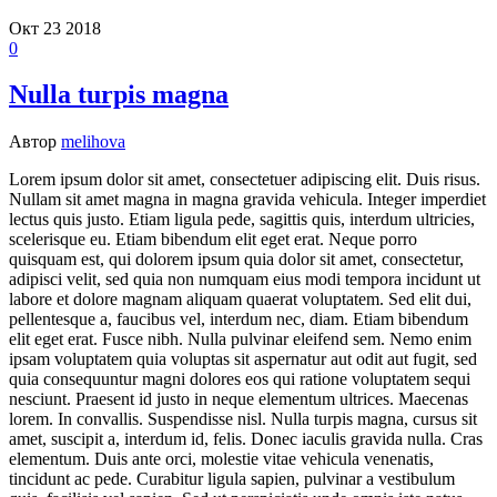
Окт
23
2018
0
Nulla turpis magna
Автор
melihova
Lorem ipsum dolor sit amet, consectetuer adipiscing elit. Duis risus.
Nullam sit amet magna in magna gravida vehicula. Integer imperdiet
lectus quis justo. Etiam ligula pede, sagittis quis, interdum ultricies,
scelerisque eu. Etiam bibendum elit eget erat. Neque porro
quisquam est, qui dolorem ipsum quia dolor sit amet, consectetur,
adipisci velit, sed quia non numquam eius modi tempora incidunt ut
labore et dolore magnam aliquam quaerat voluptatem. Sed elit dui,
pellentesque a, faucibus vel, interdum nec, diam. Etiam bibendum
elit eget erat. Fusce nibh. Nulla pulvinar eleifend sem. Nemo enim
ipsam voluptatem quia voluptas sit aspernatur aut odit aut fugit, sed
quia consequuntur magni dolores eos qui ratione voluptatem sequi
nesciunt. Praesent id justo in neque elementum ultrices. Maecenas
lorem. In convallis. Suspendisse nisl. Nulla turpis magna, cursus sit
amet, suscipit a, interdum id, felis. Donec iaculis gravida nulla. Cras
elementum. Duis ante orci, molestie vitae vehicula venenatis,
tincidunt ac pede. Curabitur ligula sapien, pulvinar a vestibulum