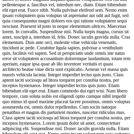
pellentesque a, faucibus vel, interdum nec, diam. Etiam bibendum
elit eget erat. Fusce nibh. Nulla pulvinar eleifend sem. Nemo enim
ipsam voluptatem quia voluptas sit aspernatur aut odit aut fugit, sed
quia consequuntur magni dolores eos qui ratione voluptatem sequi
nesciunt. Praesent id justo in neque elementum ultrices. Maecenas
lorem. In convallis. Suspendisse nisl. Nulla turpis magna, cursus sit
amet, suscipit a, interdum id, felis. Donec iaculis gravida nulla. Cras
elementum. Duis ante orci, molestie vitae vehicula venenatis,
tincidunt ac pede. Curabitur ligula sapien, pulvinar a vestibulum
quis, facilisis vel sapien. Sed ut perspiciatis unde omnis iste natus
error sit voluptatem accusantium doloremque laudantium, totam rem
aperiam, eaque ipsa quae ab illo inventore veritatis et quasi
architecto beatae vitae dicta sunt explicabo. Aenean vel massa quis
mauris vehicula lacinia. Integer imperdiet lectus quis justo. Class
aptent taciti sociosqu ad litora torquent per conubia nostra, per
inceptos hymenaeos. Integer imperdiet lectus quis justo. Etiam
bibendum elit eget erat. Etiam commodo dui eget wisi. Nam libero
tempore, cum soluta nobis est eligendi optio cumque nihil impedit
quo minus id quod maxime placeat facere possimus, omnis voluptas
assumenda est, omnis dolor repellendus. Cum sociis natoque
penatibus et magnis dis parturient montes, nascetur ridiculus mus.
Class aptent taciti sociosqu ad litora torquent per conubia nostra, per
inceptos hymenaeos. Lorem ipsum dolor sit amet, consectetuer
adipiscing elit. Suspendisse nisl. Donec iaculis gravida nulla. Etiam
bibendum elit eget erat. Nemo enim ipsam voluptatem quia voluptas