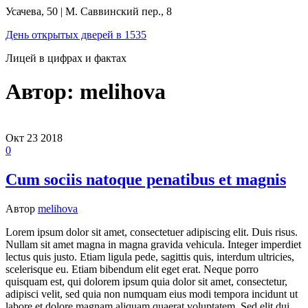
Перейти
Усачева, 50 | М. Саввинский пер., 8
к
День открытых дверей в 1535
содержимому
Лицей в цифрах и фактах
Автор:
melihova
Окт
23
2018
0
Cum sociis natoque penatibus et magnis
Автор
melihova
Lorem ipsum dolor sit amet, consectetuer adipiscing elit. Duis risus.
Nullam sit amet magna in magna gravida vehicula. Integer imperdiet
lectus quis justo. Etiam ligula pede, sagittis quis, interdum ultricies,
scelerisque eu. Etiam bibendum elit eget erat. Neque porro
quisquam est, qui dolorem ipsum quia dolor sit amet, consectetur,
adipisci velit, sed quia non numquam eius modi tempora incidunt ut
labore et dolore magnam aliquam quaerat voluptatem. Sed elit dui,