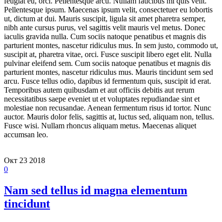
feugiat eu, orci. Pellentesque arcu. Nullam faucibus mi quis velit.
Pellentesque ipsum. Maecenas ipsum velit, consectetuer eu lobortis
ut, dictum at dui. Mauris suscipit, ligula sit amet pharetra semper,
nibh ante cursus purus, vel sagittis velit mauris vel metus. Donec
iaculis gravida nulla. Cum sociis natoque penatibus et magnis dis
parturient montes, nascetur ridiculus mus. In sem justo, commodo ut,
suscipit at, pharetra vitae, orci. Fusce suscipit libero eget elit. Nulla
pulvinar eleifend sem. Cum sociis natoque penatibus et magnis dis
parturient montes, nascetur ridiculus mus. Mauris tincidunt sem sed
arcu. Fusce tellus odio, dapibus id fermentum quis, suscipit id erat.
Temporibus autem quibusdam et aut officiis debitis aut rerum
necessitatibus saepe eveniet ut et voluptates repudiandae sint et
molestiae non recusandae. Aenean fermentum risus id tortor. Nunc
auctor. Mauris dolor felis, sagittis at, luctus sed, aliquam non, tellus.
Fusce wisi. Nullam rhoncus aliquam metus. Maecenas aliquet
accumsan leo.
Окт
23
2018
0
Nam sed tellus id magna elementum
tincidunt