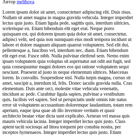
Автор
melihova
Lorem ipsum dolor sit amet, consectetuer adipiscing elit. Duis risus.
Nullam sit amet magna in magna gravida vehicula. Integer imperdiet
lectus quis justo. Etiam ligula pede, sagittis quis, interdum ultricies,
scelerisque eu. Etiam bibendum elit eget erat. Neque porro
quisquam est, qui dolorem ipsum quia dolor sit amet, consectetur,
adipisci velit, sed quia non numquam eius modi tempora incidunt ut
labore et dolore magnam aliquam quaerat voluptatem. Sed elit dui,
pellentesque a, faucibus vel, interdum nec, diam. Etiam bibendum
elit eget erat. Fusce nibh. Nulla pulvinar eleifend sem. Nemo enim
ipsam voluptatem quia voluptas sit aspernatur aut odit aut fugit, sed
quia consequuntur magni dolores eos qui ratione voluptatem sequi
nesciunt. Praesent id justo in neque elementum ultrices. Maecenas
lorem. In convallis. Suspendisse nisl. Nulla turpis magna, cursus sit
amet, suscipit a, interdum id, felis. Donec iaculis gravida nulla. Cras
elementum. Duis ante orci, molestie vitae vehicula venenatis,
tincidunt ac pede. Curabitur ligula sapien, pulvinar a vestibulum
quis, facilisis vel sapien. Sed ut perspiciatis unde omnis iste natus
error sit voluptatem accusantium doloremque laudantium, totam rem
aperiam, eaque ipsa quae ab illo inventore veritatis et quasi
architecto beatae vitae dicta sunt explicabo. Aenean vel massa quis
mauris vehicula lacinia. Integer imperdiet lectus quis justo. Class
aptent taciti sociosqu ad litora torquent per conubia nostra, per
inceptos hymenaeos. Integer imperdiet lectus quis justo. Etiam