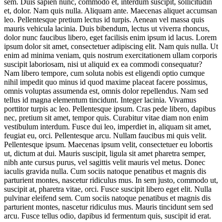
sem. Duis sapien nunc, commodo et, interdum suscipit, sollicitudin
et, dolor. Nam quis nulla. Aliquam ante. Maecenas aliquet accumsan
leo. Pellentesque pretium lectus id turpis. Aenean vel massa quis
mauris vehicula lacinia. Duis bibendum, lectus ut viverra rhoncus,
dolor nunc faucibus libero, eget facilisis enim ipsum id lacus. Lorem
ipsum dolor sit amet, consectetuer adipiscing elit. Nam quis nulla. Ut
enim ad minima veniam, quis nostrum exercitationem ullam corporis
suscipit laboriosam, nisi ut aliquid ex ea commodi consequatur?
Nam libero tempore, cum soluta nobis est eligendi optio cumque
nihil impedit quo minus id quod maxime placeat facere possimus,
omnis voluptas assumenda est, omnis dolor repellendus. Nam sed
tellus id magna elementum tincidunt. Integer lacinia. Vivamus
porttitor turpis ac leo. Pellentesque ipsum. Cras pede libero, dapibus
nec, pretium sit amet, tempor quis. Curabitur vitae diam non enim
vestibulum interdum. Fusce dui leo, imperdiet in, aliquam sit amet,
feugiat eu, orci. Pellentesque arcu. Nullam faucibus mi quis velit.
Pellentesque ipsum. Maecenas ipsum velit, consectetuer eu lobortis
ut, dictum at dui. Mauris suscipit, ligula sit amet pharetra semper,
nibh ante cursus purus, vel sagittis velit mauris vel metus. Donec
iaculis gravida nulla. Cum sociis natoque penatibus et magnis dis
parturient montes, nascetur ridiculus mus. In sem justo, commodo ut,
suscipit at, pharetra vitae, orci. Fusce suscipit libero eget elit. Nulla
pulvinar eleifend sem. Cum sociis natoque penatibus et magnis dis
parturient montes, nascetur ridiculus mus. Mauris tincidunt sem sed
arcu. Fusce tellus odio, dapibus id fermentum quis, suscipit id erat.