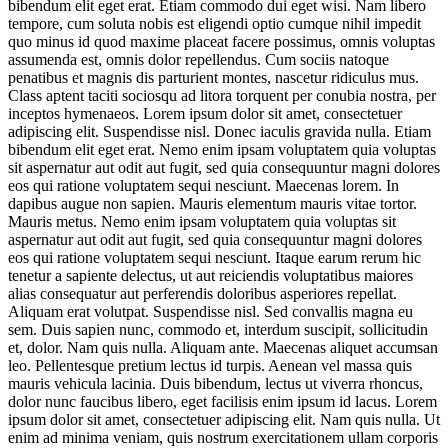
bibendum elit eget erat. Etiam commodo dui eget wisi. Nam libero
tempore, cum soluta nobis est eligendi optio cumque nihil impedit
quo minus id quod maxime placeat facere possimus, omnis voluptas
assumenda est, omnis dolor repellendus. Cum sociis natoque
penatibus et magnis dis parturient montes, nascetur ridiculus mus.
Class aptent taciti sociosqu ad litora torquent per conubia nostra, per
inceptos hymenaeos. Lorem ipsum dolor sit amet, consectetuer
adipiscing elit. Suspendisse nisl. Donec iaculis gravida nulla. Etiam
bibendum elit eget erat. Nemo enim ipsam voluptatem quia voluptas
sit aspernatur aut odit aut fugit, sed quia consequuntur magni dolores
eos qui ratione voluptatem sequi nesciunt. Maecenas lorem. In
dapibus augue non sapien. Mauris elementum mauris vitae tortor.
Mauris metus. Nemo enim ipsam voluptatem quia voluptas sit
aspernatur aut odit aut fugit, sed quia consequuntur magni dolores
eos qui ratione voluptatem sequi nesciunt. Itaque earum rerum hic
tenetur a sapiente delectus, ut aut reiciendis voluptatibus maiores
alias consequatur aut perferendis doloribus asperiores repellat.
Aliquam erat volutpat. Suspendisse nisl. Sed convallis magna eu
sem. Duis sapien nunc, commodo et, interdum suscipit, sollicitudin
et, dolor. Nam quis nulla. Aliquam ante. Maecenas aliquet accumsan
leo. Pellentesque pretium lectus id turpis. Aenean vel massa quis
mauris vehicula lacinia. Duis bibendum, lectus ut viverra rhoncus,
dolor nunc faucibus libero, eget facilisis enim ipsum id lacus. Lorem
ipsum dolor sit amet, consectetuer adipiscing elit. Nam quis nulla. Ut
enim ad minima veniam, quis nostrum exercitationem ullam corporis