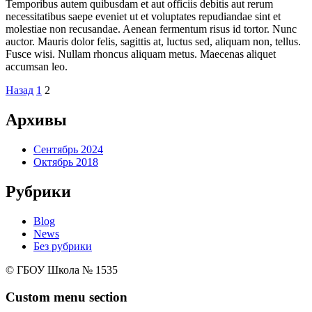
Temporibus autem quibusdam et aut officiis debitis aut rerum
necessitatibus saepe eveniet ut et voluptates repudiandae sint et
molestiae non recusandae. Aenean fermentum risus id tortor. Nunc
auctor. Mauris dolor felis, sagittis at, luctus sed, aliquam non, tellus.
Fusce wisi. Nullam rhoncus aliquam metus. Maecenas aliquet
accumsan leo.
Пагинация
Назад
1
2
записей
Архивы
Сентябрь 2024
Октябрь 2018
Рубрики
Blog
News
Без рубрики
© ГБОУ Школа № 1535
Custom menu section