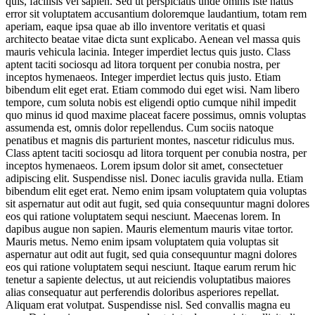
quis, facilisis vel sapien. Sed ut perspiciatis unde omnis iste natus
error sit voluptatem accusantium doloremque laudantium, totam rem
aperiam, eaque ipsa quae ab illo inventore veritatis et quasi
architecto beatae vitae dicta sunt explicabo. Aenean vel massa quis
mauris vehicula lacinia. Integer imperdiet lectus quis justo. Class
aptent taciti sociosqu ad litora torquent per conubia nostra, per
inceptos hymenaeos. Integer imperdiet lectus quis justo. Etiam
bibendum elit eget erat. Etiam commodo dui eget wisi. Nam libero
tempore, cum soluta nobis est eligendi optio cumque nihil impedit
quo minus id quod maxime placeat facere possimus, omnis voluptas
assumenda est, omnis dolor repellendus. Cum sociis natoque
penatibus et magnis dis parturient montes, nascetur ridiculus mus.
Class aptent taciti sociosqu ad litora torquent per conubia nostra, per
inceptos hymenaeos. Lorem ipsum dolor sit amet, consectetuer
adipiscing elit. Suspendisse nisl. Donec iaculis gravida nulla. Etiam
bibendum elit eget erat. Nemo enim ipsam voluptatem quia voluptas
sit aspernatur aut odit aut fugit, sed quia consequuntur magni dolores
eos qui ratione voluptatem sequi nesciunt. Maecenas lorem. In
dapibus augue non sapien. Mauris elementum mauris vitae tortor.
Mauris metus. Nemo enim ipsam voluptatem quia voluptas sit
aspernatur aut odit aut fugit, sed quia consequuntur magni dolores
eos qui ratione voluptatem sequi nesciunt. Itaque earum rerum hic
tenetur a sapiente delectus, ut aut reiciendis voluptatibus maiores
alias consequatur aut perferendis doloribus asperiores repellat.
Aliquam erat volutpat. Suspendisse nisl. Sed convallis magna eu